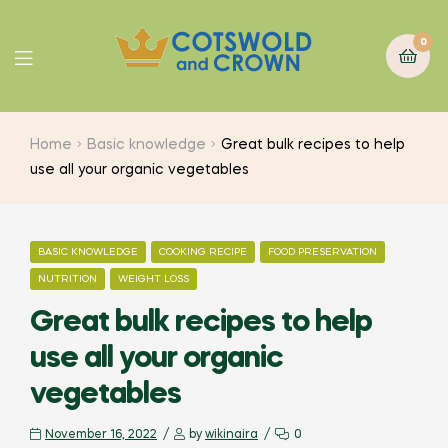
0
Home
Basic knowledge
Great bulk recipes to help
use all your organic vegetables
BASIC KNOWLEDGE
COOKING RECIPE
FOOD PRESERVATION
NUTRITION
WEIGHT LOSS
Great bulk recipes to help
use all your organic
vegetables
November 16, 2022
by
wikinaira
0